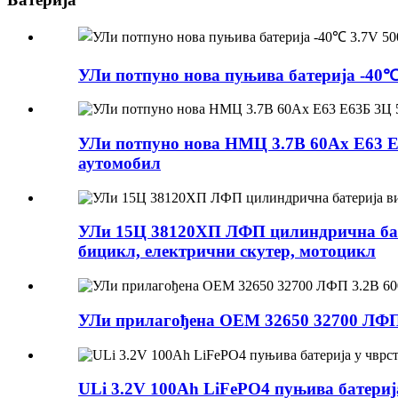
УЛи потпуно нова пуњива батерија -40℃
УЛи потпуно нова НМЦ 3.7В 60Ах Е63 Е
аутомобил
УЛи 15Ц 38120ХП ЛФП цилиндрична бате
бицикл, електрични скутер, мотоцикл
УЛи прилагођена ОЕМ 32650 32700 ЛФП 
ULi 3.2V 100Ah LiFePO4 пуњива батериј