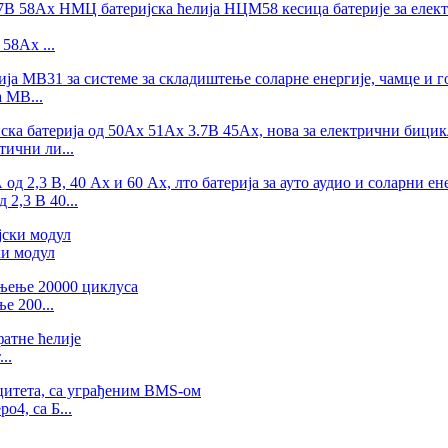
58Ах ...
 MB...
ични ли...
2,3 В 40...
ки модул
е 200...
..
o4, са Б...