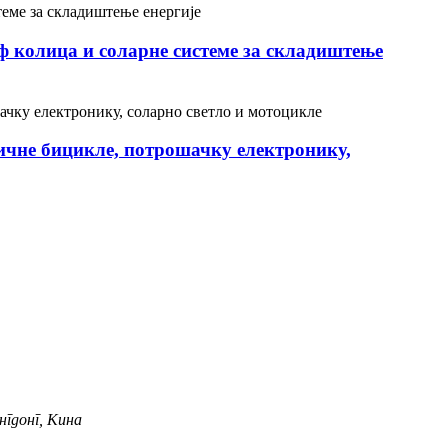
лф колица и соларне системе за складиштење
ичне бицикле, потрошачку електронику,
нгдонг, Кина