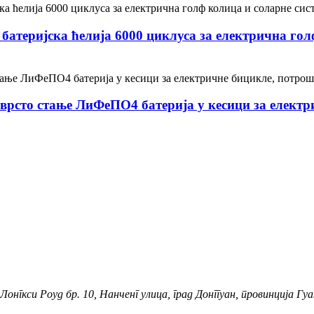
 батеријска ћелија 6000 циклуса за електрична го
рсто стање ЛиФеПО4 батерија у кесици за електр
онгкси Роуд бр. 10, Нанченг улица, град Донггуан, провинција Гуа