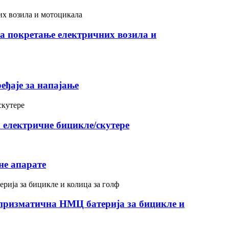
за покретање електричних возила и
еђаје за напајање
 електричне бицикле/скутере
не апарате
 призматична НМЦ батерија за бицикле и