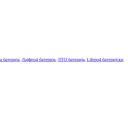
а батерија
,
Лајфпо4 батерија
,
ЛТО батерија
,
Lifepo4 батеријски