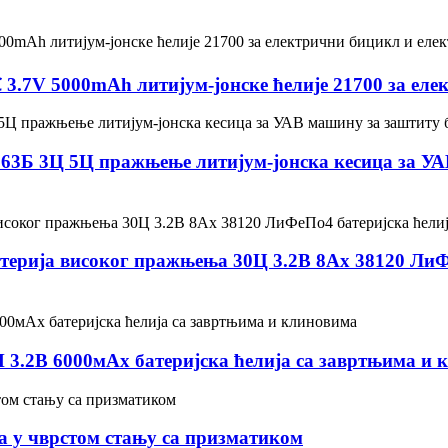
 3.7V 5000mAh литијум-јонске ћелије 21700 за еле
63Б 3Ц 5Ц пражњење литијум-јонска кесица за У
рија високог пражњења 30Ц 3.2В 8Ах 38120 ЛиФе
3.2В 6000мАх батеријска ћелија са завртњима и 
а у чврстом стању са призматиком