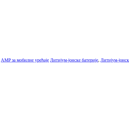
-
AMP за мобилне уређаје
Литијум-јонске батерије
,
Литијум-јонск