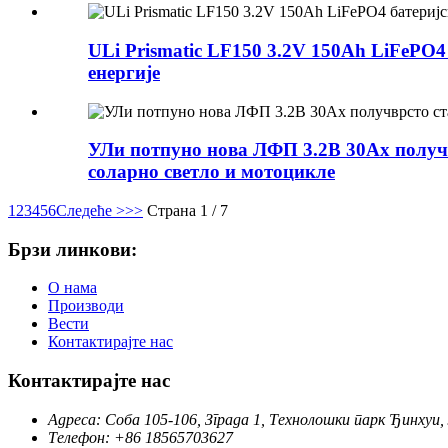
ULi Prismatic LF150 3.2V 150Ah LiFePO4
енергије
УЛи потпуно нова ЛФП 3.2В 30Ах получв
соларно светло и мотоцикле
1
2
3
4
5
6
Следеће >
>>
Страна 1 / 7
Брзи линкови:
О нама
Производи
Вести
Контактирајте нас
Контактирајте нас
Адреса: Соба 105-106, Зграда 1, Технолошки парк Ђинхуи, Л
Телефон: +86 18565703627