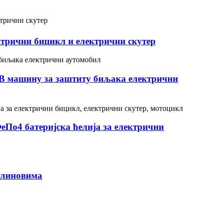
ктрични бицикл и електрични скутер
АВ машину за заштиту биљака електрични
По4 батеријска ћелија за електрични
клиновима