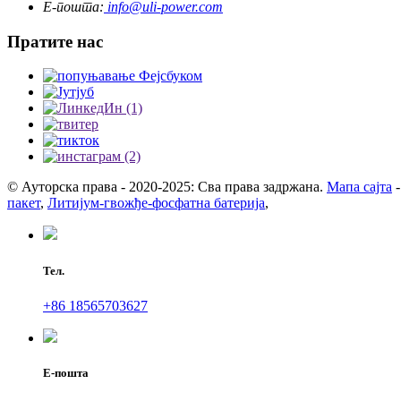
Е-пошта:
info@uli-power.com
Пратите нас
© Ауторска права - 2020-2025: Сва права задржана.
Мапа сајта
пакет
,
Литијум-гвожђе-фосфатна батерија
,
Тел.
+86 18565703627
Е-пошта