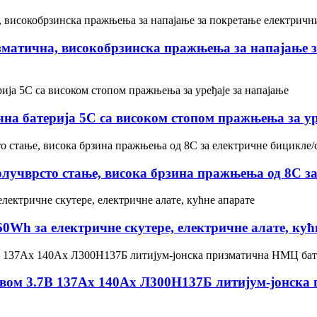
изматична, високобрзинска пражњења за напајање 
на батерија 5C са високом стопом пражњења за ур
лучврсто стање, висока брзина пражњења од 8C за
60Wh за електричне скутере, електричне алате, кућ
ивом 3.7В 137Ах 140Ах Л300Н137Б литијум-јонска