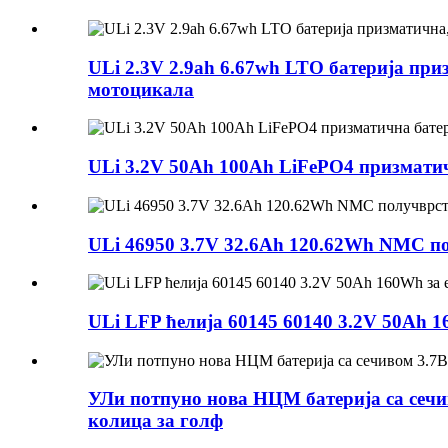
ULi 2.3V 2.9ah 6.67wh LTO батерија пр
мотоцикала
ULi 3.2V 50Ah 100Ah LiFePO4 призматич
ULi 46950 3.7V 32.6Ah 120.62Wh NMC по
ULi LFP ћелија 60145 60140 3.2V 50Ah 1
УЛи потпуно нова НЦМ батерија са сеч
колица за голф