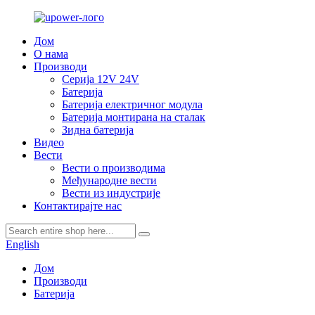
Дом
О нама
Производи
Серија 12V 24V
Батерија
Батерија електричног модула
Батерија монтирана на сталак
Зидна батерија
Видео
Вести
Вести о производима
Међународне вести
Вести из индустрије
Контактирајте нас
English
Дом
Производи
Батерија