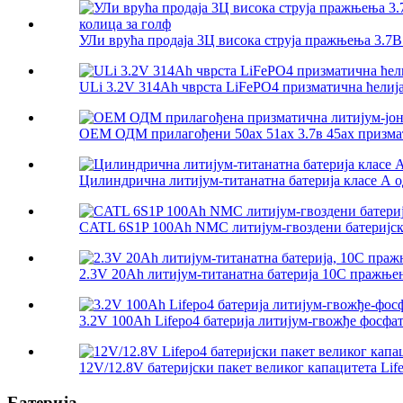
УЛи врућа продаја 3Ц висока струја пражњења 3.7В 
ULi 3.2V 314Ah чврста LiFePO4 призматична ћелија
ОЕМ ОДМ прилагођени 50ах 51ах 3.7в 45ах призмат
Цилиндрична литијум-титанатна батерија класе А од 
CATL 6S1P 100Ah NMC литијум-гвоздени батеријс
2.3V 20Ah литијум-титанатна батерија 10C пражњењ
3.2V 100Ah Lifepo4 батерија литијум-гвожђе фосфат.
12V/12.8V батеријски пакет великог капацитета Lifep
Батерија