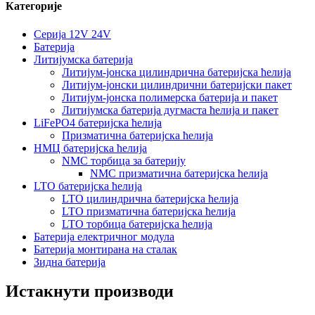
Категорије
Серија 12V 24V
Батерија
Литијумска батерија
Литијум-јонска цилиндрична батеријска ћелија
Литијум-јонски цилиндрични батеријски пакет
Литијум-јонска полимерска батерија и пакет
Литијумска батерија дугмаста ћелија и пакет
LiFePO4 батеријска ћелија
Призматична батеријска ћелија
НМЦ батеријска ћелија
NMC торбица за батерију
NMC призматична батеријска ћелија
LTO батеријска ћелија
LTO цилиндрична батеријска ћелија
LTO призматична батеријска ћелија
LTO торбица батеријска ћелија
Батерија електричног модула
Батерија монтирана на сталак
Зидна батерија
Истакнути производи