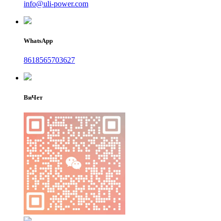
info@uli-power.com
WhatsApp
8618565703627
ВиЧет