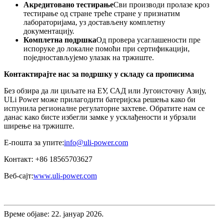
Акредитовано тестирање
Сви производи пролазе кроз
тестирање од стране треће стране у признатим
лабораторијама, уз достављену комплетну
документацију.
Комплетна подршка
Од провера усаглашености пре
испоруке до локалне помоћи при сертификацији,
поједностављујемо улазак на тржиште.
Контактирајте нас за подршку у складу са прописима
Без обзира да ли циљате на ЕУ, САД или Југоисточну Азију,
ULi Power може прилагодити батеријска решења како би
испунила регионалне регулаторне захтеве. Обратите нам се
данас како бисте избегли замке у усклађености и убрзали
ширење на тржиште.
Е-пошта за упите:
info@uli-power.com
Контакт: +86 18565703627
Веб-сајт:
www.uli-power.com
Време објаве: 22. јануар 2026.