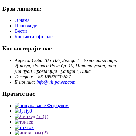
Брзи линкови:
О нама
Производи
Вести
Контактирајте нас
Контактирајте нас
Адреса: Соба 105-106, Зграда 1, Технолошки парк
Ђинхуи, Лонгкси Роуд бр. 10, Нанченг улица, град
Донггуан, провинција Гуангдонг, Кина
Телефон: +86 18565703627
Е-пошта:
info@uli-power.com
Пратите нас