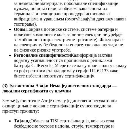
за неметалне материјале, побољшане спецификације
пуњача, нови захтеви за обележавање спољних
терминала и ревидиране процедуре испитивања
вибрацијама и урањањем (омогућавајући дренажу након
тестирања).
Обим
Покрива погонске системе, системе батерија и
повезане компоненте кола за личне електричне уређаје
за мобилност (нпр. електричне тротинете). Фокусира се
на електричну безбедност и енергетске опасности, а не
на физичке ризике употребе.
Регионалне специфичности
Калифорнија захтева
додатну усаглашеност са прописима о рециклажи
батерија CalRecycle. Уверите се да су производи у складу
са референтним стандардима у серији UL 62133 како
бисте избегли непотпуну сертификацију.
(3) Југоисточна Азија: Нема јединствених стандарда —
локални сертификати су кључни
Земље југоисточне Азије немају јединствени регулаторни
оквир; циљане локалне сертификације су неопходне за
приступ тржишту:
Тајланд
Обавезна TISI сертификација, која захтева
безбедносне тестове напона, струје, температуре и