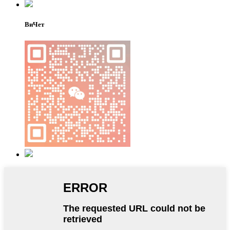
ВиЧет