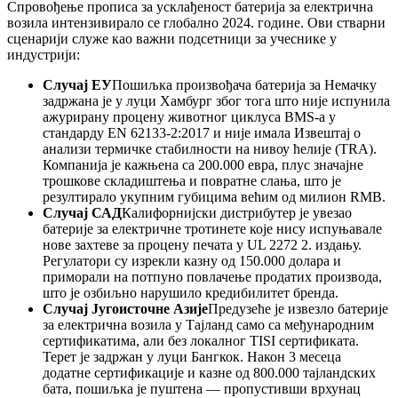
Спровођење прописа за усклађеност батерија за електрична
возила интензивирало се глобално 2024. године. Ови стварни
сценарији служе као важни подсетници за учеснике у
индустрији:
Случај ЕУ
Пошиљка произвођача батерија за Немачку
задржана је у луци Хамбург због тога што није испунила
ажурирану процену животног циклуса BMS-а у
стандарду EN 62133-2:2017 и није имала Извештај о
анализи термичке стабилности на нивоу ћелије (TRA).
Компанија је кажњена са 200.000 евра, плус значајне
трошкове складиштења и повратне слања, што је
резултирало укупним губицима већим од милион RMB.
Случај САД
Калифорнијски дистрибутер је увезао
батерије за електричне тротинете које нису испуњавале
нове захтеве за процену печата у UL 2272 2. издању.
Регулатори су изрекли казну од 150.000 долара и
приморали на потпуно повлачење продатих производа,
што је озбиљно нарушило кредибилитет бренда.
Случај Југоисточне Азије
Предузеће је извезло батерије
за електрична возила у Тајланд само са међународним
сертификатима, али без локалног TISI сертификата.
Терет је задржан у луци Бангкок. Након 3 месеца
додатне сертификације и казне од 800.000 тајландских
бата, пошиљка је пуштена — пропустивши врхунац