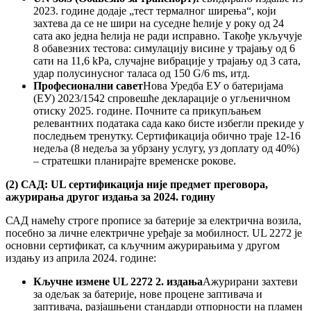
2023. године додаје „тест термалног ширења“, који
захтева да се не шири на суседне ћелије у року од 24
сата ако једна ћелија не ради исправно. Такође укључује
8 обавезних тестова: симулацију висине у трајању од 6
сати на 11,6 kPa, случајне вибрације у трајању од 3 сата,
удар полусинусног таласа од 150 G/6 ms, итд.
Професионални савет
Нова Уредба ЕУ о батеријама
(ЕУ) 2023/1542 спровешће декларације о угљеничном
отиску 2025. године. Почните са прикупљањем
релевантних података сада како бисте избегли прекиде у
последњем тренутку. Сертификација обично траје 12-16
недеља (8 недеља за убрзану услугу, уз доплату од 40%)
– стратешки планирајте временске рокове.
(2) САД: UL сертификација није предмет преговора,
ажурирања другог издања за 2024. годину
САД намећу строге прописе за батерије за електрична возила,
посебно за личне електричне уређаје за мобилност. UL 2272 је
основни сертификат, са кључним ажурирањима у другом
издању из априла 2024. године:
Кључне измене UL 2272 2. издања
Ажурирани захтеви
за одељак за батерије, нове процене заптивача и
заптивача, разјашњени стандарди отпорности на пламен