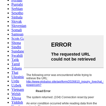
Persian
Punjabi
Serbian
Sesotho
Sinhala
Slovak
Slovenian
Somali
Samoan
Scots Gaelic
Shona
Sindhi
Sundanese
Swahili
Tajik
Tamil
Telugu
Thai
Ukrainian
Urdu
Uzbek
Vietnamese
Welsh
Xhosa
Yiddish