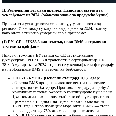
II. Регионални детаљан преглед: Најновији захтеви за
усклађеност из 2024. (обавезно знање за предузећа/купце)
Приоритети усклађености се разликују у зависности од
региона. У наставку су кључна ажурирања за 2024. годину
како бисте ефикасно усмерили своје припреме:
(1) ЕУ: CE + UN38.3 као темељи, нови BMS и термички
захтеви за одбијање
Приступ тржишту ЕУ зависи од CE сертификације
(укључујући EN 62133) и транспортне сертификације UN
38.3. Ажурирања за 2024. годину се у великој мери фокусирају
на перформансе BMS-а и термичку безбедност:
ЕН 62133-2:2017 (Основни стандард ЦЕ)
Сада је
обавезна BMS процена животног века за преносиве
литијум-јонске батерије. Производи морају да прођу 7
критичних тестова: 7-часовно континуирано пуњење на
1,4x номиналном напону, стабилно обрнуто присилно
пражњење, отпорност на термичко злостављање од
130°C итд. Отпор изолације мора бити ≥5MΩ — стопе
кварова достижу 75% ако се овај праг не испуни.
UN 38.3 (Обавезно за транспорт)
Ревидирано издање из