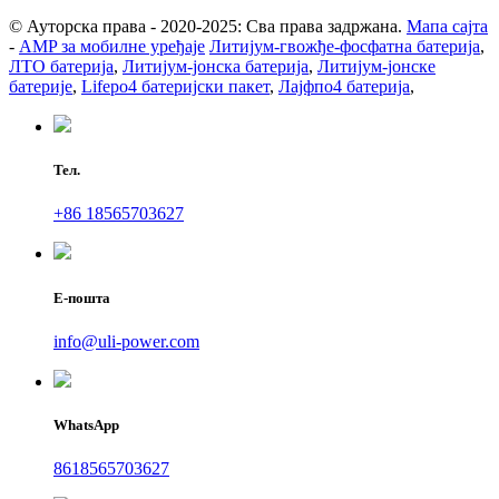
© Ауторска права - 2020-2025: Сва права задржана.
Мапа сајта
-
AMP за мобилне уређаје
Литијум-гвожђе-фосфатна батерија
,
ЛТО батерија
,
Литијум-јонска батерија
,
Литијум-јонске
батерије
,
Lifepo4 батеријски пакет
,
Лајфпо4 батерија
,
Тел.
+86 18565703627
Е-пошта
info@uli-power.com
WhatsApp
8618565703627