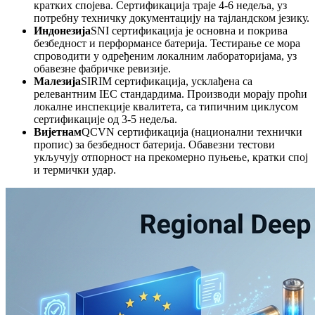
кратких спојева. Сертификација траје 4-6 недеља, уз
потребну техничку документацију на тајландском језику.
Индонезија
SNI сертификација је основна и покрива
безбедност и перформансе батерија. Тестирање се мора
спроводити у одређеним локалним лабораторијама, уз
обавезне фабричке ревизије.
Малезија
SIRIM сертификација, усклађена са
релевантним IEC стандардима. Производи морају проћи
локалне инспекције квалитета, са типичним циклусом
сертификације од 3-5 недеља.
Вијетнам
QCVN сертификација (национални технички
пропис) за безбедност батерија. Обавезни тестови
укључују отпорност на прекомерно пуњење, кратки спој
и термички удар.