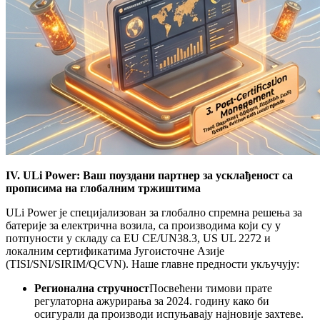
IV. ULi Power: Ваш поуздани партнер за усклађеност са
прописима на глобалним тржиштима
ULi Power је специјализован за глобално спремна решења за
батерије за електрична возила, са производима који су у
потпуности у складу са EU CE/UN38.3, US UL 2272 и
локалним сертификатима Југоисточне Азије
(TISI/SNI/SIRIM/QCVN). Наше главне предности укључују:
Регионална стручност
Посвећени тимови прате
регулаторна ажурирања за 2024. годину како би
осигурали да производи испуњавају најновије захтеве.