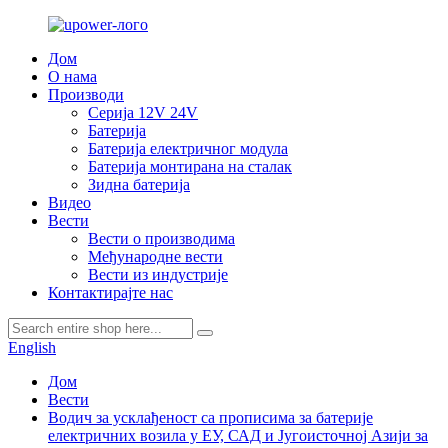
Дом
О нама
Производи
Серија 12V 24V
Батерија
Батерија електричног модула
Батерија монтирана на сталак
Зидна батерија
Видео
Вести
Вести о производима
Међународне вести
Вести из индустрије
Контактирајте нас
English
Дом
Вести
Водич за усклађеност са прописима за батерије
електричних возила у ЕУ, САД и Југоисточној Азији за