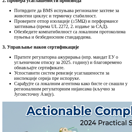
2. Провера усаглашености производа
Потврдите да BMS испуњава регионалне захтеве за
животни циклус и термичку стабилност.
Проверите отпор изолације (≥5MΩ) и перформансе
заптивања (према UL 2272, 2. издање за САД).
Обезбедите компатибилност са локалним протоколима
пуњења и безбедносним стандардима.
3. Управљање након сертификације
Пратите регулаторна ажурирања (нпр. мандат ЕУ о
угљеничном отиску за 2025. годину) и благовремено
обнављајте сертификате.
Успоставити систем ревизије усаглашености за
инспекције серија пре испоруке.
Сарађујте са локалним агентима како бисте се снашли у
регионалним регулаторним нијансама (кључно за
Југоисточну Азију).