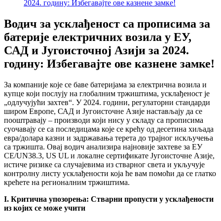
2024. годину: Избегавајте ове казнене замке!
Водич за усклађеност са прописима за
батерије електричних возила у ЕУ,
САД и Југоисточној Азији за 2024.
годину: Избегавајте ове казнене замке!
За компаније које се баве батеријама за електрична возила и
купце који послују на глобалним тржиштима, усклађеност је
„одлучујући захтев“. У 2024. години, регулаторни стандарди
широм Европе, САД и Југоисточне Азије настављају да се
пооштравају – производи који нису у складу са прописима
суочавају се са последицама које се крећу од десетина хиљада
евра/долара казни и задржавања терета до трајног искључења
са тржишта. Овај водич анализира најновије захтеве за ЕУ ​​
CE/UN38.3, US UL и локалне сертификате Југоисточне Азије,
истиче ризике са случајевима из стварног света и укључује
контролну листу усклађености која ће вам помоћи да се глатко
крећете на регионалним тржиштима.
I. Критична упозорења: Стварни пропусти у усклађености
из којих се може учити