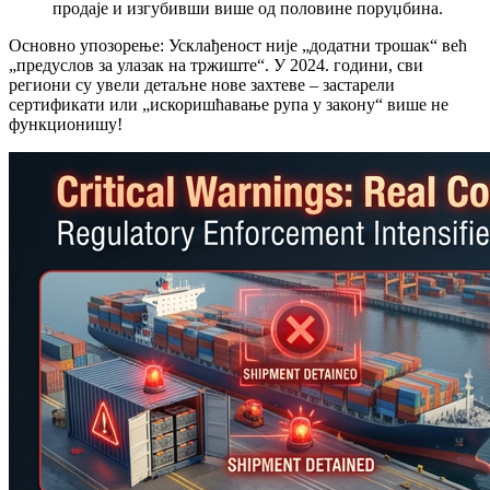
продаје и изгубивши више од половине поруџбина.
Основно упозорење: Усклађеност није „додатни трошак“ већ
„предуслов за улазак на тржиште“. У 2024. години, сви
региони су увели детаљне нове захтеве – застарели
сертификати или „искоришћавање рупа у закону“ више не
функционишу!