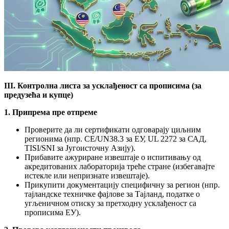
III. Контролна листа за усклађеност са прописима (за
предузећа и купце)
1. Припрема пре отпреме
Проверите да ли сертификати одговарају циљним
регионима (нпр. CE/UN38.3 за ЕУ, UL 2272 за САД,
TISI/SNI за Југоисточну Азију).
Прибавите ажуриране извештаје о испитивању од
акредитованих лабораторија треће стране (избегавајте
истекле или непризнате извештаје).
Прикупити документацију специфичну за регион (нпр.
тајландске техничке фајлове за Тајланд, податке о
угљеничном отиску за претходну усклађеност са
прописима ЕУ).